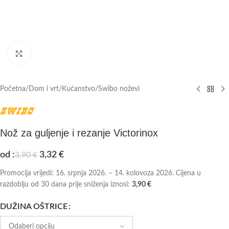
Click to enlarge
Početna
/
Dom i vrt
/
Kućanstvo
/
Swibo noževi
Nož za guljenje i rezanje Victorinox
od :
3,32
€
3,90
€
Promocija vrijedi: 16. srpnja 2026. – 14. kolovoza 2026. Cijena u
razdoblju od 30 dana prije sniženja iznosi:
3,90
€
DUŽINA OŠTRICE