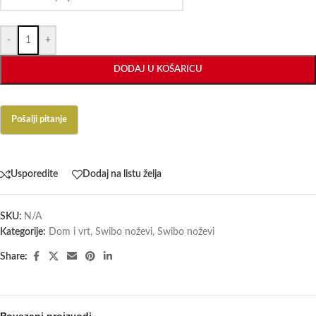
-
+
DODAJ U KOŠARICU
Usporedite
Dodaj na listu želja
SKU:
N/A
Kategorije:
Dom i vrt
,
Swibo noževi
,
Swibo noževi
Share:
Povezani proizvodi