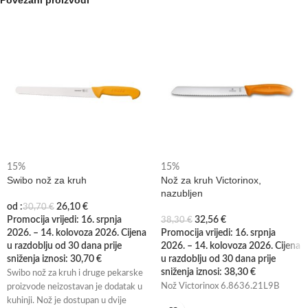
15%
15%
Swibo nož za kruh
Nož za kruh Victorinox,
nazubljen
od :
26,10
€
30,70
€
Promocija vrijedi: 16. srpnja
32,56
€
38,30
€
2026. – 14. kolovoza 2026. Cijena
Promocija vrijedi: 16. srpnja
u razdoblju od 30 dana prije
2026. – 14. kolovoza 2026. Cijena
sniženja iznosi:
30,70
€
u razdoblju od 30 dana prije
sniženja iznosi:
38,30
€
Swibo nož za kruh i druge pekarske
Nož Victorinox 6.8636.21L9B
proizvode neizostavan je dodatak u
kuhinji. Nož je dostupan u dvije