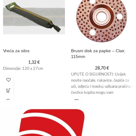
Vreća za silos
Brusni disk za papke – Clair,
115mm
1,32
€
28,70
€
Dimenzije: 120 x 27cm
UPUTE O SIGURNOSTI: Uvijek
nosite naočale, rukavice, čepiće za
uši, odjeću i masku; udisana prašina i
čestice kopita mogu vam