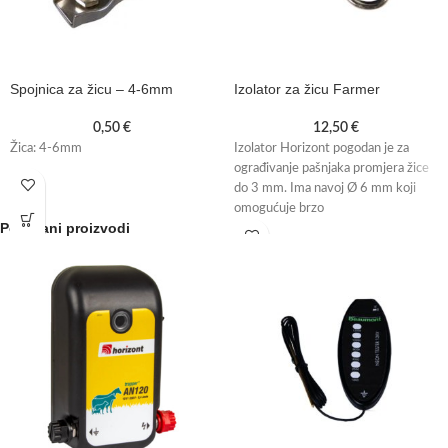
Spojnica za žicu – 4-6mm
Izolator za žicu Farmer
0,50
€
12,50
€
Žica: 4-6mm
Izolator Horizont pogodan je za
ograđivanje pašnjaka promjera žice
do 3 mm. Ima navoj Ø 6 mm koji
omogućuje brzo
Povezani proizvodi