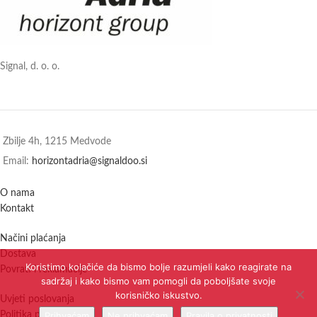
možete birati - ali bez obzira na
dizajn koji dobijete, dobivate
isprobanu kvalitetu Horizonta.
Napravljeno u Njemačkoj.
Signal, d. o. o.
Zbilje 4h, 1215 Medvode
Email:
horizontadria@signaldoo.si
O nama
Kontakt
Načini plaćanja
Dostava
Koristimo kolačiće da bismo bolje razumjeli kako reagirate na
Povrati i reklamacije
sadržaj i kako bismo vam pomogli da poboljšate svoje
korisničko iskustvo.
Uvjeti poslovanja
Prihvaćam
Ne prihvaćam
Pravila o privatnosti
Politika privatnosti