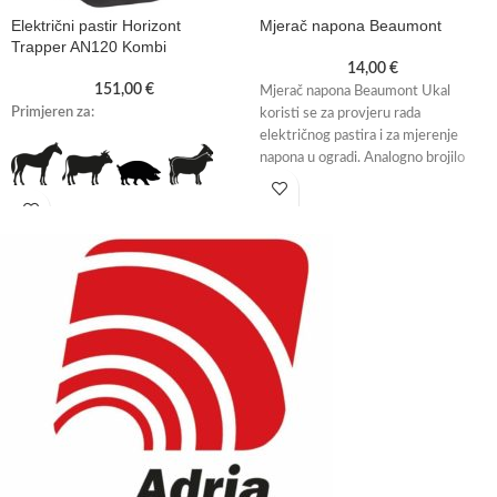
Električni pastir Horizont
Mjerač napona Beaumont
Trapper AN120 Kombi
14,00
€
151,00
€
Mjerač napona Beaumont Ukal
Primjeren za:
koristi se za provjeru rada
električnog pastira i za mjerenje
napona u ogradi. Analogno brojilo
ima
Svojstva:
NOVO!
Električni
pastiri
Horizont sada
su dostupni i
sa obnovljenim
izgledom. Nažalost, trenutno ne