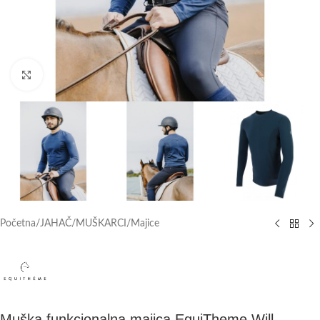
Click to enlarge
Početna
/
JAHAČ
/
MUŠKARCI
/
Majice
Muška funkcionalna majica EquiTheme Will