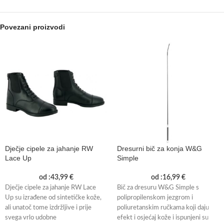
Povezani proizvodi
Dječje cipele za jahanje RW
Dresurni bič za konja W&G
Lace Up
Simple
od :
43,99
€
od :
16,99
€
Dječje cipele za jahanje RW Lace
Bič za dresuru W&G Simple s
Up su izrađene od sintetičke kože,
polipropilenskom jezgrom i
ali unatoč tome izdržljive i prije
poliuretanskim ručkama koji daju
svega vrlo udobne
efekt i osjećaj kože i ispunjeni su