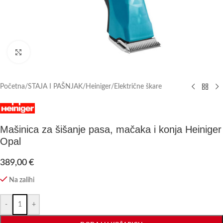
Click to enlarge
Početna
/
STAJA I PAŠNJAK
/
Heiniger
/
Električne škare
Mašinica za šišanje pasa, mačaka i konja Heiniger
Opal
389,00
€
Na zalihi
-
+