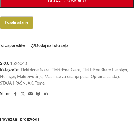
DODAJ U KOŠARICU
Usporedite
Dodaj na listu želja
SKU:
1526040
Kategorije:
Električne škare
,
Električne škare
,
Električne škare Heiniger
,
Heiniger
,
Male životinje
,
Mašinice za šišanje pasa
,
Oprema za staju
,
STAJA I PAŠNJAK
,
Teme
Share:
Povezani proizvodi