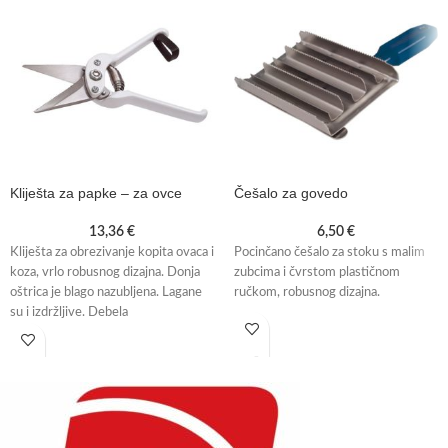
Kliješta za papke – za ovce
Češalo za govedo
13,36
€
6,50
€
Kliješta za obrezivanje kopita ovaca i
Pocinčano češalo za stoku s malim
koza, vrlo robusnog dizajna. Donja
zubcima i čvrstom plastičnom
oštrica je blago nazubljena. Lagane
ručkom, robusnog dizajna.
su i izdržljive. Debela