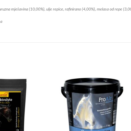
ruzna mješavina (10,00%), ulje repice, rafinirano (4,00%), melasa od repe (3,0
ma