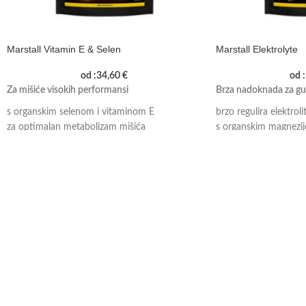
Marstall Vitamin E & Selen
Marstall Elektrolyte
od :
34,60
€
od :
Za mišiće visokih performansi
Brza nadoknada za gu
s organskim selenom i vitaminom E
brzo regulira elektroli
za optimalan metabolizam mišića
s organskim magnezi
peletirani dodatak bez žitarica
peletirana hrana bez ž