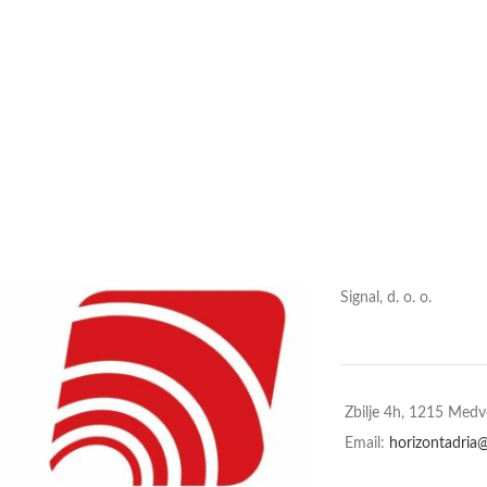
Signal, d. o. o.
Zbilje 4h, 1215 Med
Email:
horizontadria@