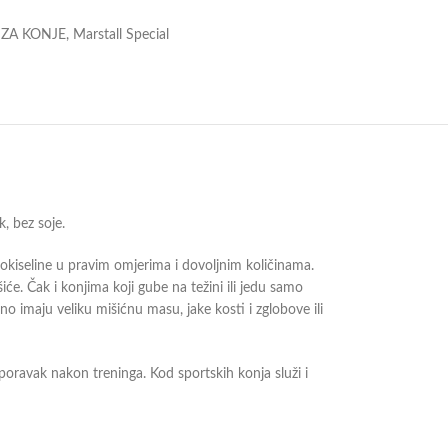
ZA KONJE
,
Marstall Special
, bez soje.
nokiseline u pravim omjerima i dovoljnim količinama.
iće. Čak i konjima koji gube na težini ili jedu samo
no imaju veliku mišićnu masu, jake kosti i zglobove ili
poravak nakon treninga. Kod sportskih konja služi i