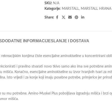
SKU:
N/A
Kategorije:
MARSTALL
,
MARSTALL HRANA 
Share:
S
DODATNE INFORMACIJE
SLANJE I DOSTAVA
rekreacijskim konjima čiste esencijalne aminokiseline u koncentrirani oblik
unkcionirati i pravilno stvarati novo tkivo samo ako ima sve potrebne ami
u mišića. Konačno, esencijalne aminokiseline su izvor hranjivih tvari za miš
a. Isto vrijedi i za konje koji imaju posebne potrebe, primjerice jer prirod
je su mu potrebne. Amino-Muskel Plus poboljšava izgradnju mišića i brzi o
 umor mišića.