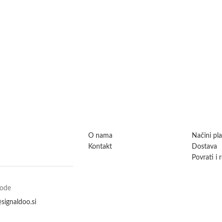
O nama
Načini pl
Kontakt
Dostava
Povrati i 
vode
signaldoo.si