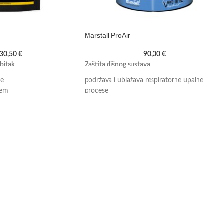
Marstall ProAir
30,50
€
90,00
€
bitak
Zaštita dišnog sustava
te
podržava i ublažava respiratorne upalne
jem
procese
itarica
s MSM-om i raznim antioksidansima
znanstveno dokazano
Količina: 2 kg