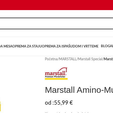
BLOG
A
DA MESA
OPREMA ZA STAJU
OPREMA ZA ISPAŠU
DOM I VRT
TEME
Početna
/
MARSTALL
/
Marstall Special
/
Marst
Marstall Amino-M
od :
55,99
€