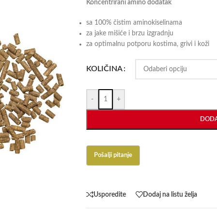
Koncentrirani amino dodatak
sa 100% čistim aminokiselinama
za jake mišiće i brzu izgradnju
za optimalnu potporu kostima, grivi i koži
KOLIČINA
-
+
DODA
Usporedite
Dodaj na listu želja