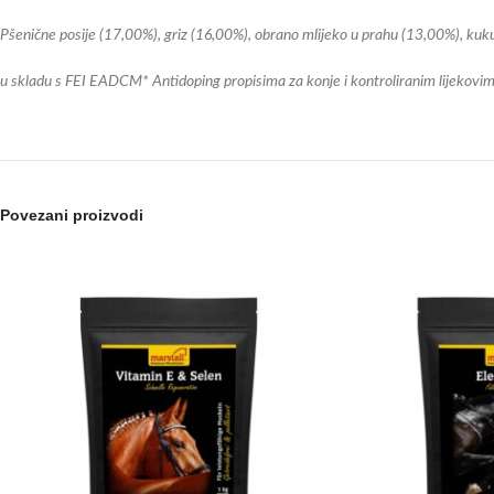
Pšenične posije (17,00%), griz (16,00%), obrano mlijeko u prahu (13,00%), kuku
u skladu s FEI EADCM* Antidoping propisima za konje i kontroliranim lijekovi
Povezani proizvodi