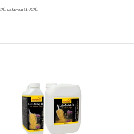
0%), piskavica (1,00%).