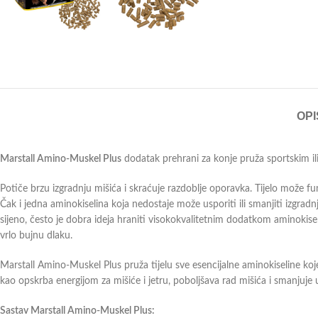
OPI
Marstall Amino-Muskel Plus
dodatak prehrani za konje pruža sportskim ili 
Potiče brzu izgradnju mišića i skraćuje razdoblje oporavka. Tijelo može f
Čak i jedna aminokiselina koja nedostaje može usporiti ili smanjiti izgradnj
sijeno, često je dobra ideja hraniti visokokvalitetnim dodatkom aminokiselin
vrlo bujnu dlaku.
Marstall Amino-Muskel Plus pruža tijelu sve esencijalne aminokiseline ko
kao opskrba energijom za mišiće i jetru, poboljšava rad mišića i smanjuje
Sastav Marstall Amino-Muskel Plus: