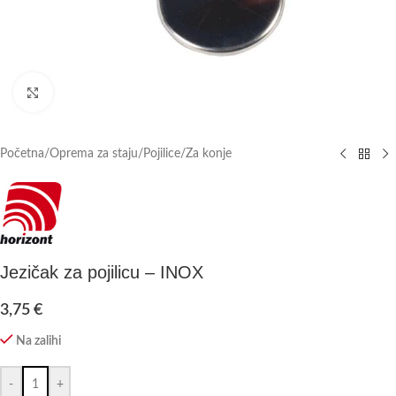
Click to enlarge
Početna
/
Oprema za staju
/
Pojilice
/
Za konje
Jezičak za pojilicu – INOX
3,75
€
Na zalihi
-
+