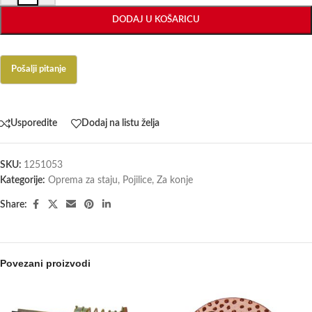
DODAJ U KOŠARICU
Usporedite
Dodaj na listu želja
SKU:
1251053
Kategorije:
Oprema za staju
,
Pojilice
,
Za konje
Share:
Povezani proizvodi