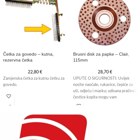
Četka za govedo – kutna,
Brusni disk za papke – Clair,
rezervna četka
115mm
22,80
€
28,70
€
Zamjenska četka za kutnu četku za
UPUTE O SIGURNOSTI: Uvijek
govedo.
nosite naočale, rukavice, čepiće za
uši, odjeću i masku; udisana prašina i
čestice kopita mogu vam