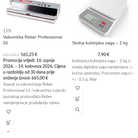
15%
Vakumirka Reber Professional
Stolna kuhinjska vaga – 2 kg
55
7,90
€
565,25
€
665,00
€
Promocija vrijedi: 16. srpnja
Kuhinjska kuhinjska vaga – 2 kg je
2026. – 14. kolovoza 2026. Cijena
manja digitalna vaga namijenjena za
u razdoblju od 30 dana prije
kućnu upotrebu. Preciznost vaganja:
sniženja iznosi:
665,00
€
+/- 0,5 g. Nije
Aparat za vakumiranje Reber
Professional 55 /vakumirka svjetski
poznatog proizvođača Reber
namijenjena je produljenju vijeka
trajanja vaše hrane.
Vakumiranje hrane je najprirodniji