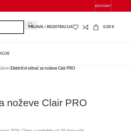
KONTAKT
PRIJAVA / REGISTRACIJA
0,00
€
KCIJE
oževe
/
Električni oštrač za noževe Clair PRO
 za noževe Clair PRO