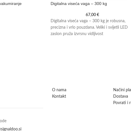
vakumiranje
Digitalna viseća vaga – 300 kg
67,00
€
Digitalna viseća vaga – 300 kg je robusna,
precizna i vrlo pouzdana. Veliki i svijetli LED
zaslon pruža izvrsnu vidljivost
O nama
Načini pl
Kontakt
Dostava
Povrati i 
vode
signaldoo.si