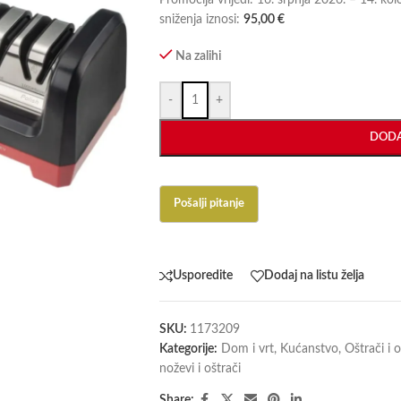
Promocija vrijedi: 16. srpnja 2026. – 14. ko
sniženja iznosi:
95,00
€
Na zalihi
-
+
DODA
Usporedite
Dodaj na listu želja
SKU:
1173209
Kategorije:
Dom i vrt
,
Kućanstvo
,
Oštrači i 
noževi i oštrači
Share: