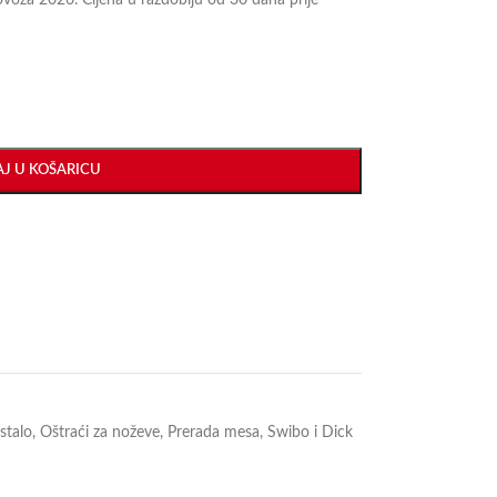
lovoza 2026. Cijena u razdoblju od 30 dana prije
J U KOŠARICU
ostalo
,
Oštraći za noževe
,
Prerada mesa
,
Swibo i Dick