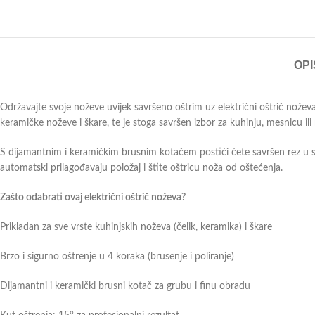
OPI
Održavajte svoje noževe uvijek savršeno oštrim uz električni oštrič noževa
keramičke noževe i škare, te je stoga savršen izbor za kuhinju, mesnicu ili 
S dijamantnim i keramičkim brusnim kotačem postići ćete savršen rez u sa
automatski prilagođavaju položaj i štite oštricu noža od oštećenja.
Zašto odabrati ovaj električni oštrič noževa?
Prikladan za sve vrste kuhinjskih noževa (čelik, keramika) i škare
Brzo i sigurno oštrenje u 4 koraka (brusenje i poliranje)
Dijamantni i keramički brusni kotač za grubu i finu obradu