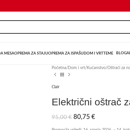
BLOG
A
DA MESA
OPREMA ZA STAJU
OPREMA ZA ISPAŠU
DOM I VRT
TEME
Početna
/
Dom i vrt
/
Kućanstvo
/
Oštraći za n
Clair
Električni oštrač
80,75
€
95,00
€