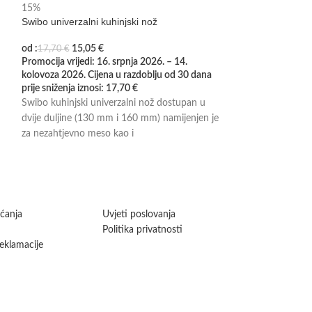
15%
Swibo univerzalni kuhinjski nož
Preša za istiskivan
cijeđenje hrane. P
od :
15,05
€
17,70
€
veličine: velika cc
Promocija vrijedi: 16. srpnja 2026. – 14.
kolovoza 2026. Cijena u razdoblju od 30 dana
prije sniženja iznosi:
17,70
€
Swibo kuhinjski univerzalni nož dostupan u
dvije duljine (130 mm i 160 mm) namijenjen je
za nezahtjevno meso kao i
aćanja
Uvjeti poslovanja
Politika privatnosti
reklamacije