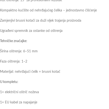
Kut oštrenja: 15° za profesionalni rezultat
Kompaktno kućište od nehrđajućeg čelika – jednostavno čišćenje
Zamjenjivi brusni kotači za duži vijek trajanja proizvoda
Ugrađeni spremnik za ostanke od oštrenja
Tehničke značajke:
Širina oštrenja: 6–51 mm
Faza oštrenja: 1–2
Materijal: nehrđajući čelik + brusni kotač
U kompletu:
1× električni oštrič noževa
1× EU kabel za napajanje