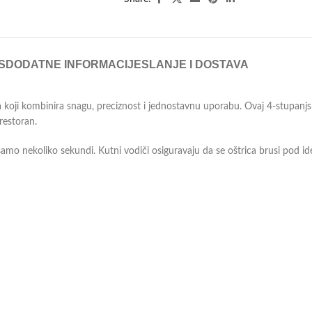
S
DODATNE INFORMACIJE
SLANJE I DOSTAVA
 koji kombinira snagu, preciznost i jednostavnu uporabu. Ovaj 4-stupanjski 
restoran.
mo nekoliko sekundi. Kutni vodiči osiguravaju da se oštrica brusi pod ide