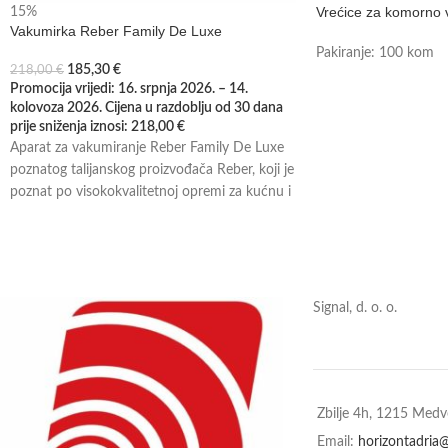
Vrećice za komorno 
15%
Vakumirka Reber Family De Luxe
Pakiranje: 100 kom
185,30
€
218,00
€
Promocija vrijedi: 16. srpnja 2026. – 14.
kolovoza 2026. Cijena u razdoblju od 30 dana
prije sniženja iznosi:
218,00
€
Aparat za vakumiranje Reber Family De Luxe
poznatog talijanskog proizvođača Reber, koji je
poznat po visokokvalitetnoj opremi za kućnu i
Signal, d. o. o.
Zbilje 4h, 1215 Med
Email:
horizontadria@