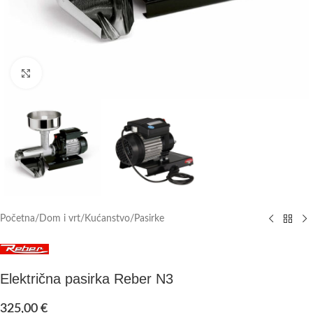
Click to enlarge
Početna
/
Dom i vrt
/
Kućanstvo
/
Pasirke
Električna pasirka Reber N3
325,00
€