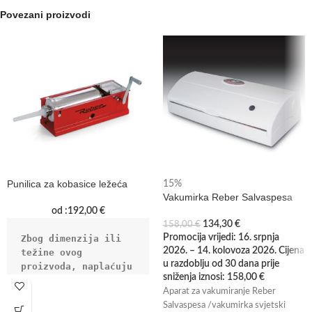
Povezani proizvodi
Punilica za kobasice ležeća
15%
Vakumirka Reber Salvaspesa
od :
192,00
€
134,30
€
158,00
€
Promocija vrijedi: 16. srpnja
Zbog dimenzija ili 
2026. – 14. kolovoza 2026. Cijena
težine ovog 
u razdoblju od 30 dana prije
proizvoda, naplaćuju 
sniženja iznosi:
158,00
€
se dodatni troškovi 
Aparat za vakumiranje Reber
dostave od 15 €/kom.
Salvaspesa /vakumirka svjetski