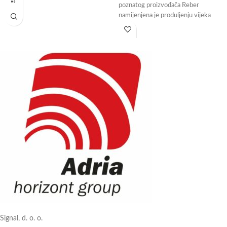
poznatog proizvođača Reber
namijenjena je produljenju vijeka
trajanja vaše hrane.
Vakumiranje hrane je najprirodniji i
Signal, d. o. o.