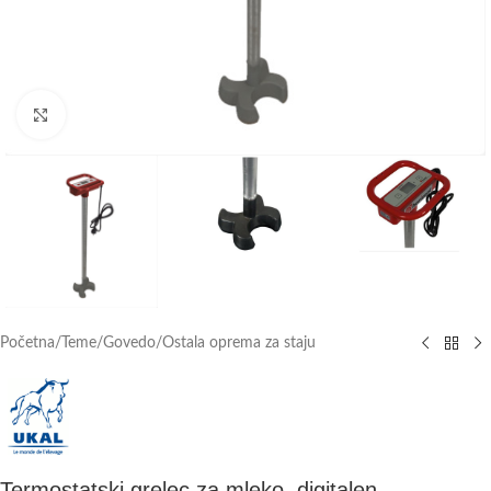
Click to enlarge
Početna
/
Teme
/
Govedo
/
Ostala oprema za staju
Termostatski grelec za mleko, digitalen