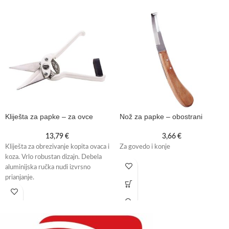
Kliješta za papke – za ovce
Nož za papke – obostrani
13,79
€
3,66
€
Kliješta za obrezivanje kopita ovaca i
Za govedo i konje
koza. Vrlo robustan dizajn. Debela
aluminijska ručka nudi izvrsno
prianjanje.