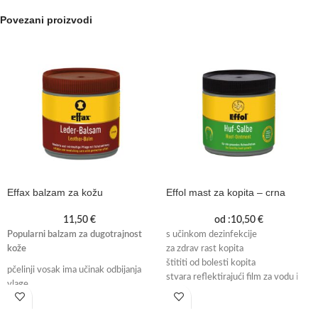
Povezani proizvodi
Effax balzam za kožu
Effol mast za kopita – crna
11,50
€
od :
10,50
€
Popularni balzam za dugotrajnost
s učinkom dezinfekcije
kože
za zdrav rast kopita
štititi od bolesti kopita
pčelinji vosak ima učinak odbijanja
stvara reflektirajući film za vodu i
vlage
prljavštinu
ostavlja koži briljantan sjaj
za izdržljivost i pouzdanost kožne