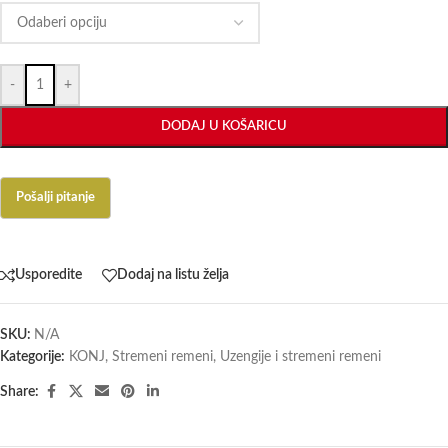
-
+
DODAJ U KOŠARICU
Usporedite
Dodaj na listu želja
SKU:
N/A
Kategorije:
KONJ
,
Stremeni remeni
,
Uzengije i stremeni remeni
Share: