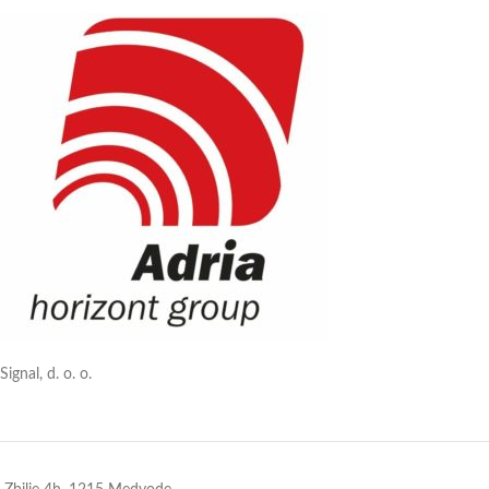
opreme
Količina: 500 ml
Signal, d. o. o.