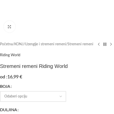
Click to enlarge
Početna
/
KONJ
/
Uzengije i stremeni remeni
/
Stremeni remeni
Riding World
Stremeni remeni Riding World
od :
16,99
€
BOJA
DULJINA