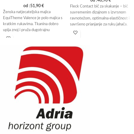
od :
46,90
€
od :
51,90
€
Fleck Contact bič za skakanje – bič
Ženska natjecateljska majica
suvremenim dizajnom s izvrsnom
EquiTheme Valence je polo majica s
ravnotežom, optimalna elastičnost i
kratkim rukavima. Tkanina dobro
savršeno prianjanje za ruku jahača.
upija znoj i pruža dugotrajnu
udobnost. Lijepo