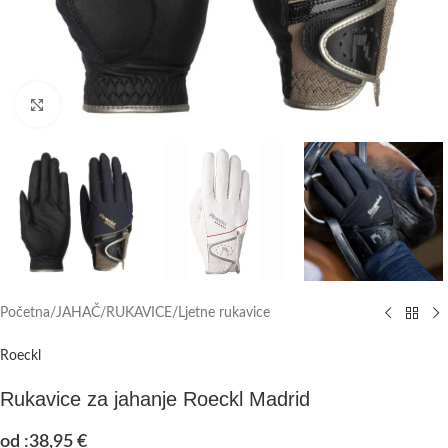
Click to enlarge
Početna
/
JAHAČ
/
RUKAVICE
/
Ljetne rukavice
Roeckl
Rukavice za jahanje Roeckl Madrid
od :
38,95
€