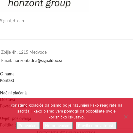
Signal, d. o. o.
Zbilje 4h, 1215 Medvode
Email:
horizontadria@signaldoo.si
O nama
Kontakt
Načini plaćanja
Dostava
Koristimo kolačiće da bismo bolje razumjeli kako reagirate na
Povrati i reklamacije
sadržaj i kako bismo vam pomogli da poboljšate svoje
korisničko iskustvo.
Uvjeti poslovanja
Politika privatnosti
Prihvaćam
Ne prihvaćam
Pravila o privatnosti
Horizont Adria
2020 Sva prava pridržana.