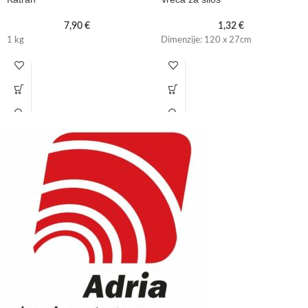
7,90
€
1,32
€
1 kg
Dimenzije: 120 x 27cm