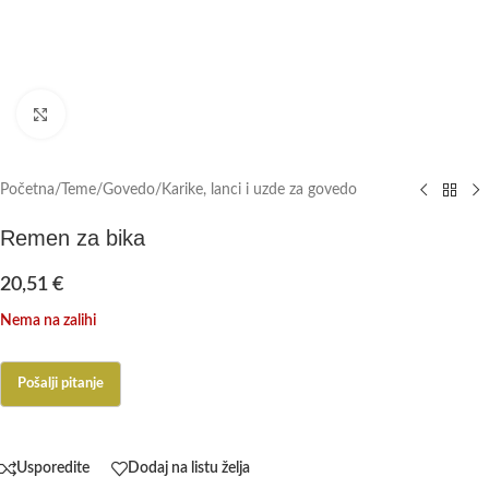
Click to enlarge
Početna
/
Teme
/
Govedo
/
Karike, lanci i uzde za govedo
Remen za bika
20,51
€
Nema na zalihi
Usporedite
Dodaj na listu želja