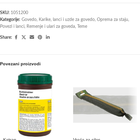
SKU:
1051200
Kategorije:
Govedo
,
Karike, lanci i uzde za govedo
,
Oprema za staju
,
Povezi i lanci
,
Remenje i ulari za goveda
,
Teme
Share:
Povezani proizvodi
Katran
Vreća za silos