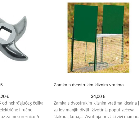
 5
Zamka s dvostrukim kliznim vratima
,20
€
34,00
€
 od nehrđajućeg čelika
Zamka s dvostrukim kliznim vratima idealna 
električne i ručne
za lov manjih divljih životinja poput zečeva,
Nož za mesoreznicu 5
štakora, kuna,… Životinja privlači živi mamac.