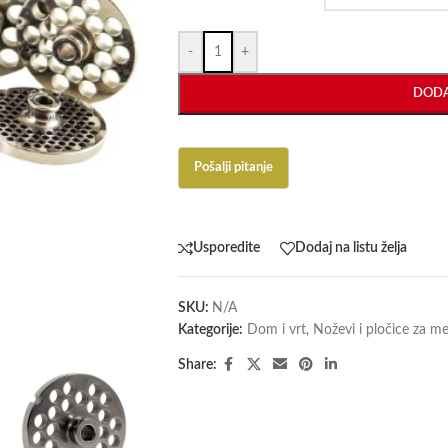
-
+
DODA
Usporedite
Dodaj na listu želja
SKU:
N/A
Kategorije:
Dom i vrt
,
Noževi i pločice za m
Share: