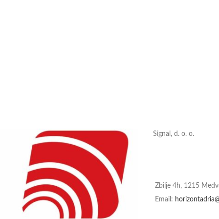
Signal, d. o. o.
Zbilje 4h, 1215 Med
Email:
horizontadria@