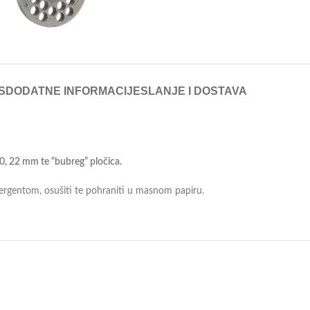
S
DODATNE INFORMACIJE
SLANJE I DOSTAVA
, 20, 22 mm te “bubreg” pločica.
tergentom, osušiti te pohraniti u masnom papiru.