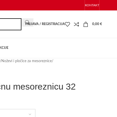
KONTAKT
PRIJAVA / REGISTRACIJA
0,00
€
KCIJE
/
Noževi i pločice za mesoreznice
/
ičnu mesoreznicu 32