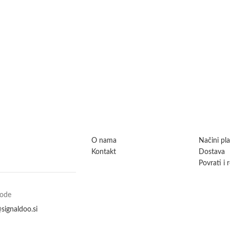
O nama
Načini pl
Kontakt
Dostava
Povrati i 
vode
signaldoo.si