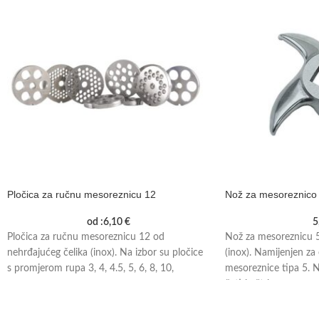
Pločica za ručnu mesoreznicu 12
Nož za mesoreznico
od :
6,10
€
5
Pločica za ručnu mesoreznicu 12 od
Nož za mesoreznicu 5
nehrđajućeg čelika (inox). Na izbor su pločice
(inox). Namijenjen za 
s promjerom rupa 3, 4, 4.5, 5, 6, 8, 10,
mesoreznice tipa 5. 
četiri oštrice.