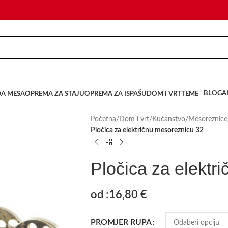
BLOG
A
DA MESA
OPREMA ZA STAJU
OPREMA ZA ISPAŠU
DOM I VRT
TEME
Početna
/
Dom i vrt
/
Kućanstvo
/
Mesoreznice
Pločica za električnu mesoreznicu 32
Pločica za elektr
od :
16,80
€
PROMJER RUPA