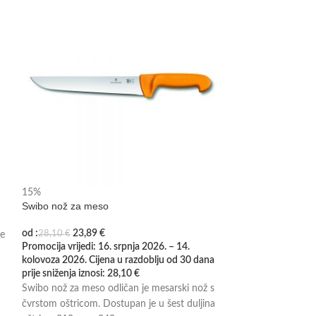
Pločica za ručnu
15%
Swibo nož za meso
od :
23,89
€
28,10
€
je
Pločica za ručnu 
Promocija vrijedi: 16. srpnja 2026. – 14.
nehrđajućeg čelika
kolovoza 2026. Cijena u razdoblju od 30 dana
promjerom rupa 3, 
prije sniženja iznosi:
28,10
€
Swibo nož za meso odličan je mesarski nož s
čvrstom oštricom. Dostupan je u šest duljina