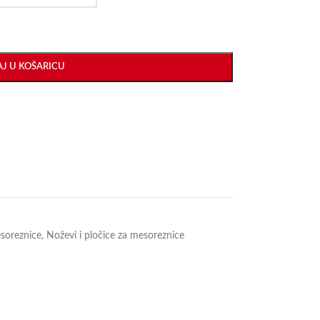
J U KOŠARICU
esoreznice
,
Noževi i pločice za mesoreznice