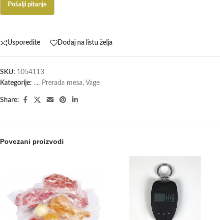
Usporedite
Dodaj na listu želja
SKU:
1054113
Kategorije:
...
,
Prerada mesa
,
Vage
Share:
Povezani proizvodi