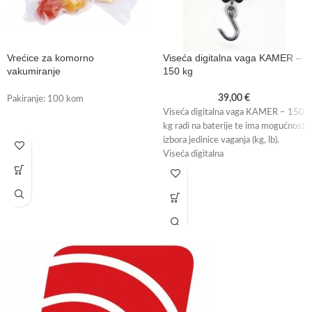
Vrećice za komorno
Viseća digitalna vaga KAMER –
vakumiranje
150 kg
39,00
€
Pakiranje: 100 kom
Viseća digitalna vaga KAMER – 150
kg radi na baterije te ima mogućnost
izbora jedinice vaganja (kg, lb).
Viseća digitalna