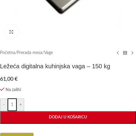
Click to enlarge
Početna
/
Prerada mesa
/
Vage
Ležeća digitalna kuhinjska vaga – 150 kg
61,00
€
Na zalihi
-
+
DODAJ U KOŠARICU