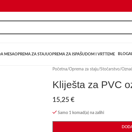
BLOG
A
DA MESA
OPREMA ZA STAJU
OPREMA ZA ISPAŠU
DOM I VRT
TEME
Početna
/
Oprema za staju
/
Stočarstvo
/
Označ
Kliješta za PVC 
15,25
€
Samo 1 komad(a) na zalihi
DODA