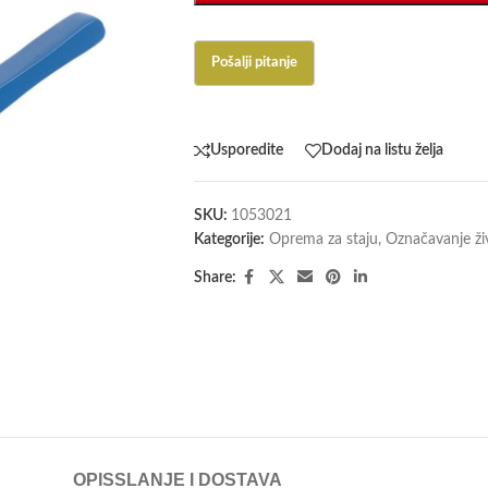
Usporedite
Dodaj na listu želja
SKU:
1053021
Kategorije:
Oprema za staju
,
Označavanje ži
Share:
OPIS
SLANJE I DOSTAVA