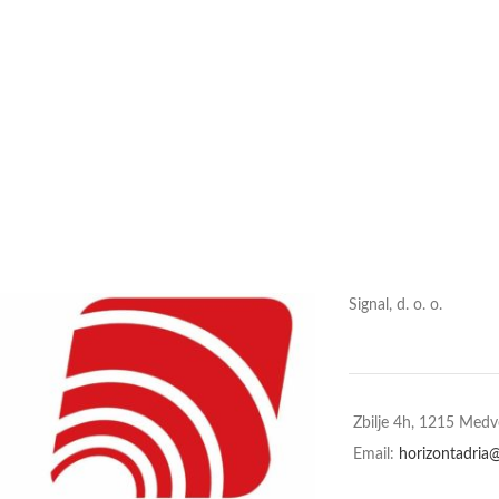
Signal, d. o. o.
Zbilje 4h, 1215 Med
Email:
horizontadria@