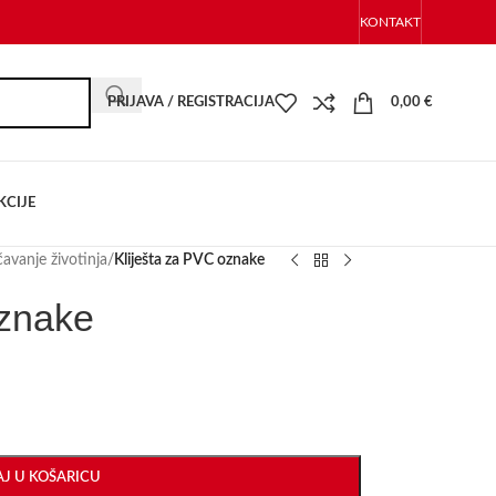
KONTAKT
PRIJAVA / REGISTRACIJA
0,00
€
KCIJE
avanje životinja
/
Kliješta za PVC oznake
oznake
J U KOŠARICU