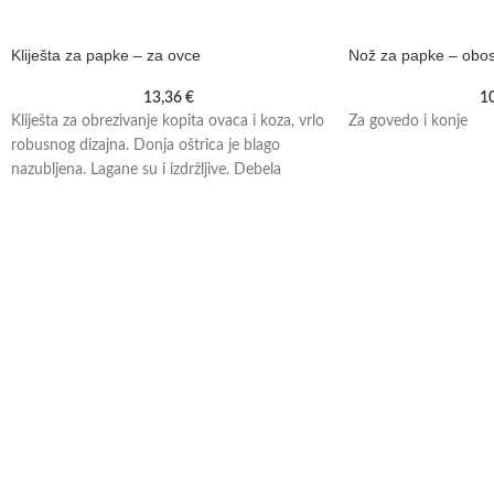
Kliješta za papke – za ovce
Nož za papke – obost
13,36
€
1
Kliješta za obrezivanje kopita ovaca i koza, vrlo
Za govedo i konje
robusnog dizajna. Donja oštrica je blago
nazubljena. Lagane su i izdržljive. Debela