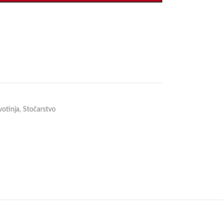
votinja
,
Stočarstvo