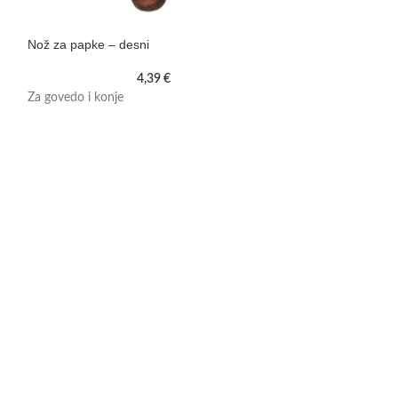
Nož za papke – desni
Češalo za goved
4,39
€
Za govedo i konje
Pocinčana češalo 
čvrstom plastičn
Ima i češalj za češl