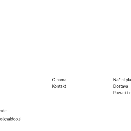
O nama
Načini pl
Kontakt
Dostava
Povrati i 
vode
signaldoo.si