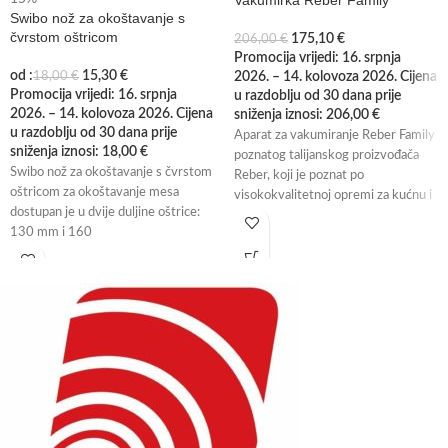
Vakumirka Reber Family
Swibo nož za okoštavanje s
čvrstom oštricom
175,10
€
206,00
€
Promocija vrijedi: 16. srpnja
od :
15,30
€
18,00
€
2026. – 14. kolovoza 2026. Cijena
Promocija vrijedi: 16. srpnja
u razdoblju od 30 dana prije
2026. – 14. kolovoza 2026. Cijena
sniženja iznosi:
206,00
€
u razdoblju od 30 dana prije
Aparat za vakumiranje Reber Family
sniženja iznosi:
18,00
€
poznatog talijanskog proizvođača
Swibo nož za okoštavanje s čvrstom
Reber, koji je poznat po
oštricom za okoštavanje mesa
visokokvalitetnoj opremi za kućnu i
dostupan je u dvije duljine oštrice:
profesionalnu upotrebu.
130 mm i 160