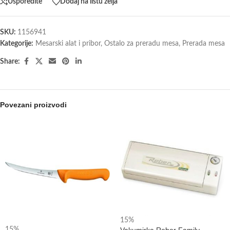
Usporedite
Dodaj na listu želja
SKU:
1156941
Kategorije:
Mesarski alat i pribor
,
Ostalo za preradu mesa
,
Prerada mesa
Share:
Povezani proizvodi
15%
15%