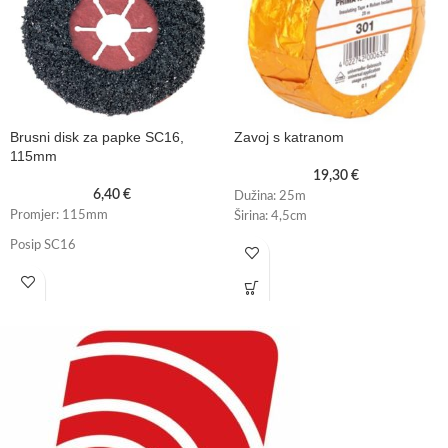
Brusni disk za papke SC16,
Zavoj s katranom
115mm
19,30
€
6,40
€
Dužina: 25m
Promjer: 115mm
Širina: 4,5cm
Posip SC16