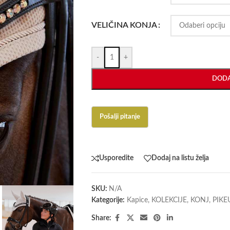
VELIČINA KONJA
-
+
DODA
Usporedite
Dodaj na listu želja
SKU:
N/A
Kategorije:
Kapice
,
KOLEKCIJE
,
KONJ
,
PIKE
Share: