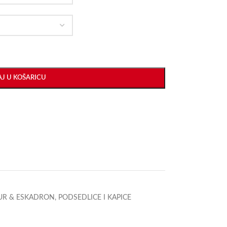
J U KOŠARICU
UR & ESKADRON
,
PODSEDLICE I KAPICE