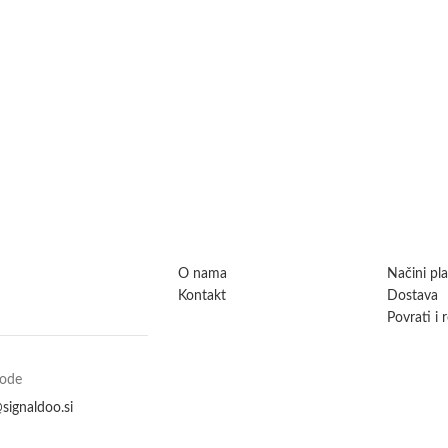
O nama
Načini pl
Kontakt
Dostava
Povrati i 
vode
signaldoo.si