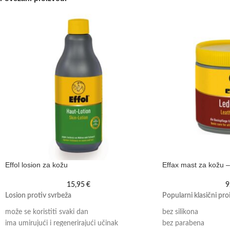
Effol losion za kožu
Effax mast za kožu 
15,95
€
9
Losion protiv svrbeža
Popularni klasični pro
može se koristiti svaki dan
bez silikona
ima umirujući i regenerirajući učinak
bez parabena