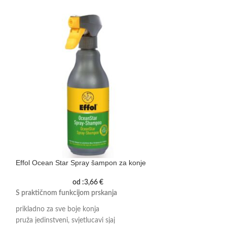
Effol Ocean Star Spray šampon za konje
Effol Horse Balm 
od :
3,66
€
S praktičnom funkcijom prskanja
Poboljšana formul
prikladno za sve boje konja
osvježavajući i vita
pruža jedinstveni, svjetlucavi sjaj
bez silikona i par