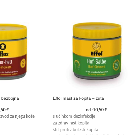
– bezbojna
Effol mast za kopita – žuta
,50
€
od :
10,50
€
izvod za njegu kože
s učinkom dezinfekcije
za zdrav rast kopita
štit protiv bolesti kopita
na kopitu stvara sloj koji odbija vodu i