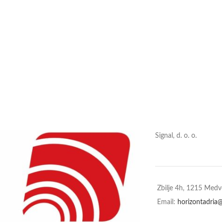
Signal, d. o. o.
Zbilje 4h, 1215 Med
Email:
horizontadria@