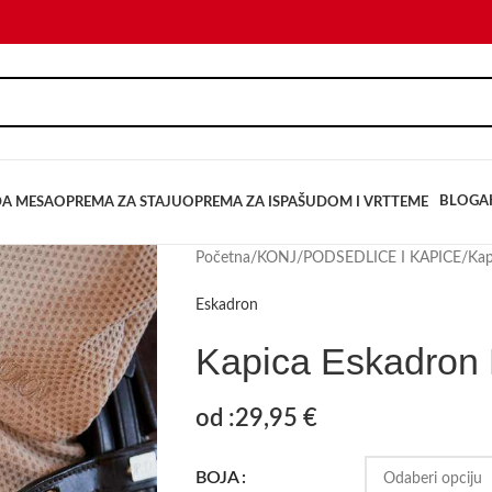
BLOG
A
DA MESA
OPREMA ZA STAJU
OPREMA ZA ISPAŠU
DOM I VRT
TEME
Početna
/
KONJ
/
PODSEDLICE I KAPICE
/
Kap
Eskadron
Kapica Eskadron 
od :
29,95
€
BOJA