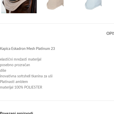
OPI
Kapica Eskadron Mesh Platinum 23
elastični mrežasti materijal
posebno prozračan
diše
inovativna softshell tkanina za uši
Platinasti amblem
materijal 100% POLIESTER
Povezani proizvodi