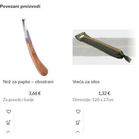
Povezani proizvodi
Nož za papke – obostrani
Vreća za silos
3,66
€
1,32
€
Za govedo i konje
Dimenzije: 120 x 27cm