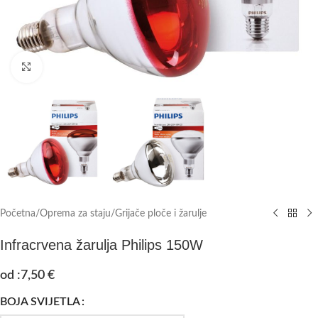
Click to enlarge
Početna
/
Oprema za staju
/
Grijače ploče i žarulje
Infracrvena žarulja Philips 150W
od :
7,50
€
BOJA SVIJETLA