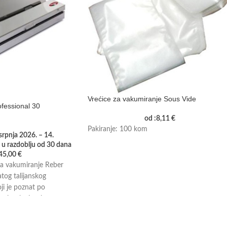
Vrećice za vakumiranje Sous Vide
fessional 30
od :
8,11
€
Pakiranje: 100 kom
 srpnja 2026. – 14.
 u razdoblju od 30 dana
45,00
€
za vakumiranje Reber
tog talijanskog
ji je poznat po
emi za kućnu i