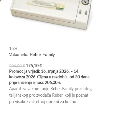
15%
Vakumirka Reber Family
15%
Swibo univerzalni
175,10
€
206,00
€
Promocija vrijedi: 16. srpnja 2026. – 14.
od :
20,23
23,80
€
kolovoza 2026. Cijena u razdoblju od 30 dana
Promocija vrijedi: 
prije sniženja iznosi:
206,00
€
kolovoza 2026. Cij
Aparat za vakumiranje Reber Family poznatog
prije sniženja iznos
talijanskog proizvođača Reber, koji je poznat
Swibo univerzalni
po visokokvalitetnoj opremi za kućnu i
kuhinje. Dostupan 
profesionalnu upotrebu.
mm, 200 mm, 220