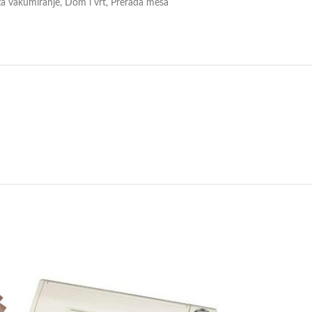
za vakumiranje
,
Dom i vrt
,
Prerada mesa