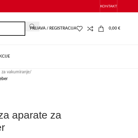
KONTAKT
PRIJAVA / REGISTRACIJA
0,00
€
KCIJE
i za vakumiranje
/
Reber
 za aparate za
r