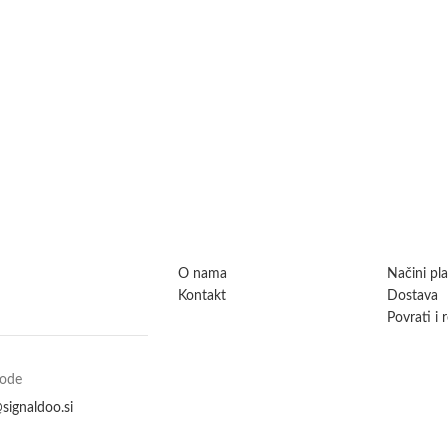
O nama
Načini pl
Kontakt
Dostava
Povrati i 
vode
signaldoo.si