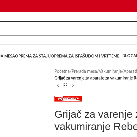
BLOG
A
DA MESA
OPREMA ZA STAJU
OPREMA ZA ISPAŠU
DOM I VRT
TEME
Početna
/
Prerada mesa
/
Vakumiranje
/
Aparat
Grijač za varenje za aparate za vakumiranje 
Grijač za varenje
vakumiranje Rebe