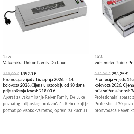
15%
15%
Vakumirka Reber Family De Luxe
Vakumirka Reber Pro
185,30
€
293,25
€
218,00
€
345,00
€
Promocija vrijedi: 16. srpnja 2026. – 14.
Promocija vrijedi: 16.
kolovoza 2026. Cijena u razdoblju od 30 dana
kolovoza 2026. Cijena
prije sniženja iznosi:
218,00
€
prije sniženja iznosi:
3
Aparat za vakumiranje Reber Family De Luxe
Profesionalni aparat 
poznatog talijanskog proizvođača Reber, koji je
Professional 30 pozna
poznat po visokokvalitetnoj opremi za kućnu i
proizvođača Reber, ko
visokokvalitetnoj opr