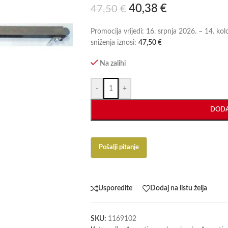
40,38
€
47,50
€
Promocija vrijedi: 16. srpnja 2026. – 14. ko
sniženja iznosi:
47,50
€
Na zalihi
-
+
DODA
Usporedite
Dodaj na listu želja
SKU:
1169102