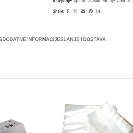
Kategorije:
Aparati za vakumiranje
,
Aparati 
Share:
S
DODATNE INFORMACIJE
SLANJE I DOSTAVA