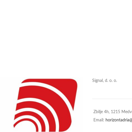
Signal, d. o. o.
Zbilje 4h, 1215 Med
Email:
horizontadria@