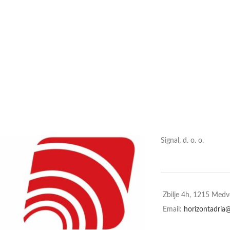
Signal, d. o. o.
Zbilje 4h, 1215 Med
Email:
horizontadria@