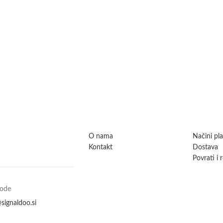
O nama
Načini pl
Kontakt
Dostava
Povrati i 
vode
signaldoo.si