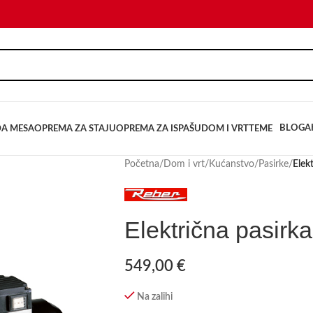
BLOG
A
DA MESA
OPREMA ZA STAJU
OPREMA ZA ISPAŠU
DOM I VRT
TEME
Početna
/
Dom i vrt
/
Kućanstvo
/
Pasirke
/
Elek
Električna pasir
549,00
€
Na zalihi