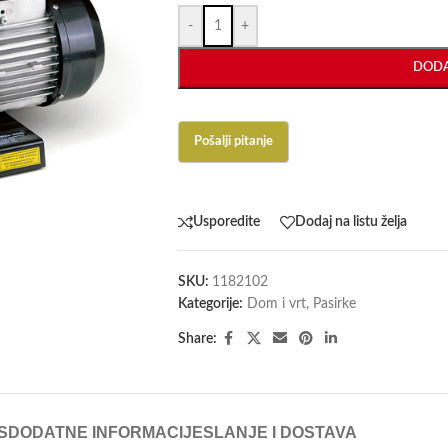
-
+
DODA
Usporedite
Dodaj na listu želja
SKU:
1182102
Kategorije:
Dom i vrt
,
Pasirke
Share:
S
DODATNE INFORMACIJE
SLANJE I DOSTAVA