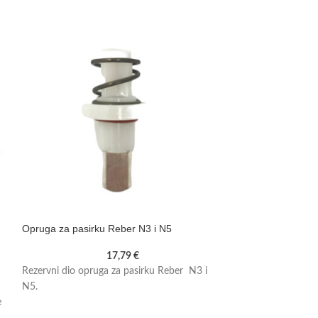
15%
Vakumirka Reber
Opruga za pasirku Reber N3 i N5
175,10
€
206,00
€
17,79
€
Promocija vrijedi: 
Rezervni dio opruga za pasirku Reber N3 i
kolovoza 2026. Cij
N5.
prije sniženja iznos
e
Aparat za vakumir