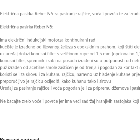
Električna pasirka Reber N5 za pasiranje rajčice, voća i povrća te za izr
Električna pasirka Reber N5:
ima električni indukcijski motorza kontinuirani rad
kućište je izrađeno od lijevanog željeza s epoksidnim prahom, koji štiti e
uz uređaj dolazi konusni filter s veličinom rupe od 1,5 mm (opcionalno 1
konusni filter, spremnik i sabirna posuda izrađeni su u potpunosti od neh
puž izrađen od acetilne smole zaštićen je od trenja i pogodan za kontakt
koristi se i za sirovu i za kuhanu rajčicu, naravno uz hlađenje kuhane prije
preporučljivo je rajčicu ocijediti, kako kuhanu tako i sirovu
Uređaj za pasiranje rajčice i voća pogodan je i za
pripremu džemova i pasir
Ne bacajte zrelo voće i povrće jer ima veći sadržaj hranjivih sastojaka koj
Povezani proizvodi