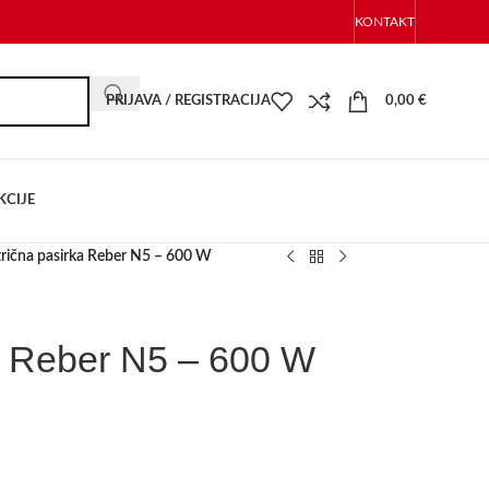
KONTAKT
PRIJAVA / REGISTRACIJA
0,00
€
KCIJE
trična pasirka Reber N5 – 600 W
ka Reber N5 – 600 W