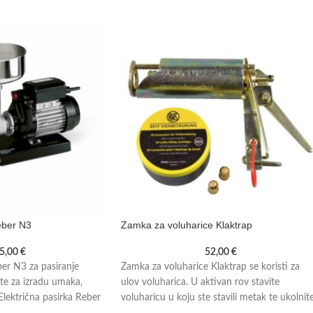
eber N3
Zamka za voluharice Klaktrap
5,00
€
52,00
€
ber N3 za pasiranje
Zamka za voluharice Klaktrap se koristi za
 te za izradu umaka,
ulov voluharica. U aktivan rov stavite
lektrična pasirka Reber
voluharicu u koju ste stavili metak te ukolnit