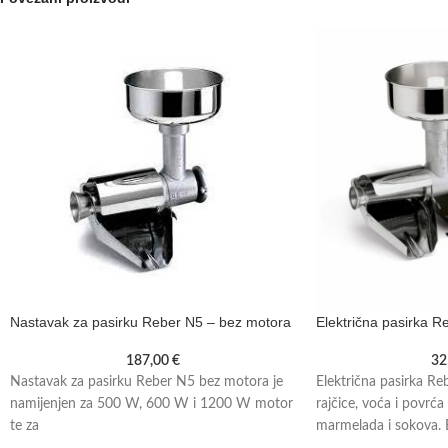
Nastavak za pasirku Reber N5 – bez motora
Električna pasirka R
187,00
€
32
Nastavak za pasirku Reber N5 bez motora je
Električna pasirka Re
namijenjen za 500 W, 600 W i 1200 W motor
rajčice, voća i povrća
te za
marmelada i sokova. E