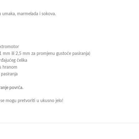
adu umaka, marmelada i sokova.
lektromotor
,1 mm ili 2,5 mm za promjenu gustoće pasiranja)
rđajućeg čelika
 s hranom
 pasiranja
anje povrća.
i se mogu pretvoriti u ukusno jelo!