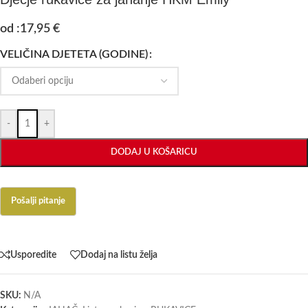
od :
17,95
€
VELIČINA DJETETA (GODINE)
-
+
DODAJ U KOŠARICU
Usporedite
Dodaj na listu želja
SKU:
N/A