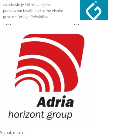
za odrasle je štitnik za tijelo s
podstavom izrađen od pjene visoke
gustoće. Vrlo je fleksibilan
Signal, d. o. o.