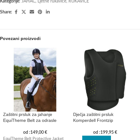
Kategorije:
JAHAČ
,
Ljetne rukavice
,
RUKAVICE
Share:
Povezani proizvodi
Zaštitni prsluk za jahanje
Dječja zaštitni prsluk
EquiTheme Belt za odrasle
Komperdell Frontzip
od :
149,00
€
od :
199,95
€
EquiTheme Belt Protective Jacket