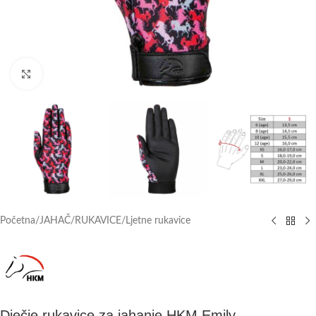
Click to enlarge
Početna
/
JAHAČ
/
RUKAVICE
/
Ljetne rukavice
Dječje rukavice za jahanje HKM Emily