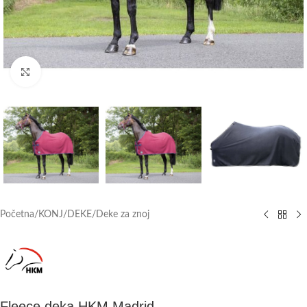
Click to enlarge
Početna
/
KONJ
/
DEKE
/
Deke za znoj
Fleece deka HKM Madrid