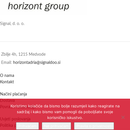
Signal, d. o. o.
Zbilje 4h, 1215 Medvode
Email:
horizontadria@signaldoo.si
O nama
Kontakt
Načini plaćanja
Dostava
Koristimo kolačiće da bismo bolje razumjeli kako reagirate na
Povrati i reklamacije
sadržaj i kako bismo vam pomogli da poboljšate svoje
korisničko iskustvo.
Uvjeti poslovanja
Politika privatnosti
Prihvaćam
Ne prihvaćam
Pravila o privatnosti