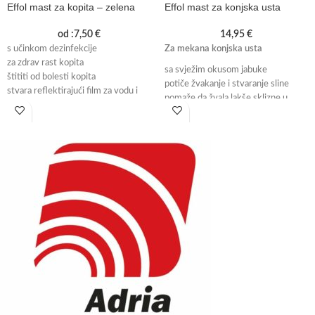
Effol mast za kopita – zelena
Effol mast za konjska usta
od :
7,50
€
14,95
€
s učinkom dezinfekcije
Za mekana konjska usta
za zdrav rast kopita
sa svježim okusom jabuke
štititi od bolesti kopita
potiče žvakanje i stvaranje sline
stvara reflektirajući film za vodu i
pomaže da žvala lakše sklizne u
prljavštinu
udoban položaj u konjska usta
Količina: 150 ml