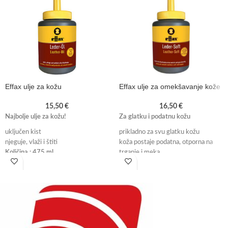
Effax ulje za kožu
Effax ulje za omekšavanje kože
15,50
€
16,50
€
Najbolje ulje za kožu!
Za glatku i podatnu kožu
uključen
kist
prikladno za svu glatku kožu
njeguje, vlaži i štiti
koža postaje podatna, otporna na
Količina : 475 ml
trganje i meka
Količina: 500 ml