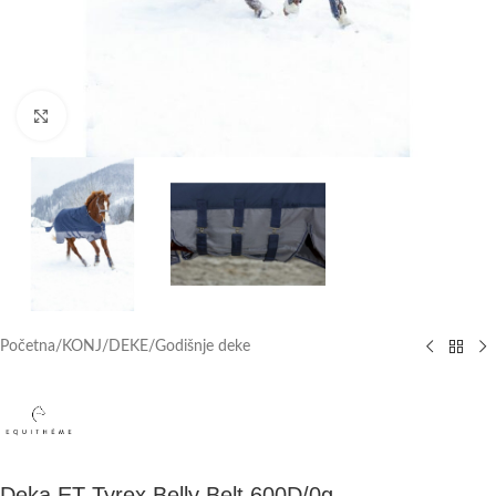
Click to enlarge
Početna
/
KONJ
/
DEKE
/
Godišnje deke
Deka ET Tyrex Belly Belt 600D/0g