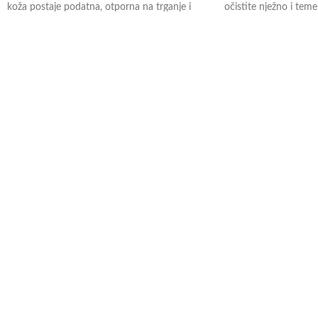
koža postaje podatna, otporna na trganje i
očistite nježno i temel
meka
osvježava i vitalizira
Količina: 500 ml
nema učinak odmašći
održava prirodni zašti
Količina: 500 ml