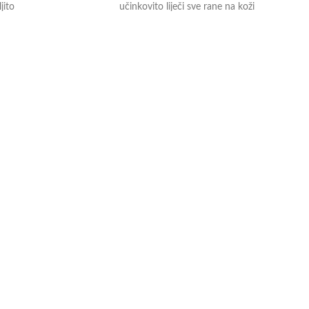
jito
učinkovito liječi sve rane na koži
zaštita rana od vanjskih utjecaja
vanja
regulira vlažnost rane
tni sloj kože
Količina: 150 ml