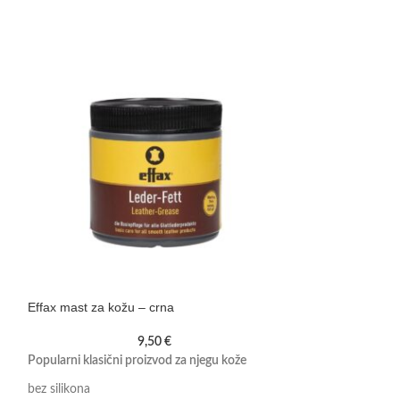
Effax mast za kožu – crna
Effol sprej za raš
9,50
€
Popularni klasični proizvod za njegu kože
Više volumena za g
bez silikona
sprječava isušivan