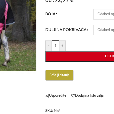
od :
92,99
€
BOJA
DULJINA POKRIVAČA
-
+
DODA
Usporedite
Dodaj na listu želja
SKU:
N/A