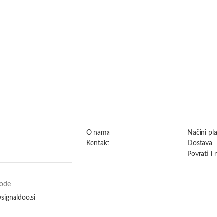
O nama
Načini pl
Kontakt
Dostava
Povrati i 
vode
signaldoo.si