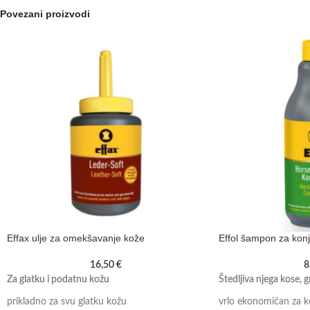
Povezani proizvodi
Effax ulje za omekšavanje kože
Effol šampon za kon
16,50
€
8
Za glatku i podatnu kožu
Štedljiva njega kose, gr
prikladno za svu glatku kožu
vrlo ekonomičan za ko