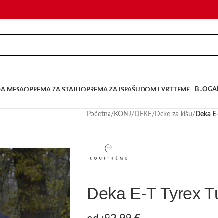
BLOG
A
DA MESA
OPREMA ZA STAJU
OPREMA ZA ISPAŠU
DOM I VRT
TEME
Početna
/
KONJ
/
DEKE
/
Deke za kišu
/
Deka E
Deka E-T Tyrex T