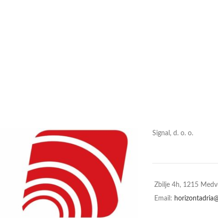
Signal, d. o. o.
Zbilje 4h, 1215 Med
Email:
horizontadria@