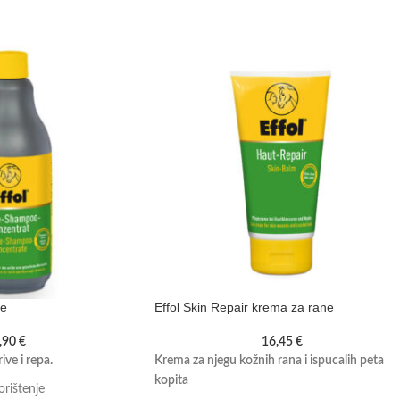
je
Effol Skin Repair krema za rane
,90
€
16,45
€
ive i repa.
Krema za njegu kožnih rana i ispucalih peta
kopita
rištenje