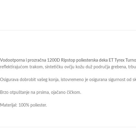
Vodootporna i prozračna 1200D Ripstop poliesterska deka ET Tyrex Turn
reflektirajućom trakom, sintetičku ovčju kožu duž područja grebena, trb
Osigurava dobrobit vašeg konja, istovremeno je osigurana sigurnost od sk
Brzo otpuštanje na prsima, ojačano čičkom.
Materijal: 100% poliester.