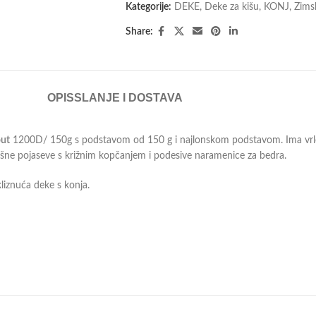
Kategorije:
DEKE
,
Deke za kišu
,
KONJ
,
Zims
Share:
OPIS
SLANJE I DOSTAVA
out
1200D/ 150g s podstavom od 150 g i najlonskom podstavom. Ima vrlo 
ušne pojaseve s križnim kopčanjem i podesive naramenice za bedra.
liznuća deke s konja.